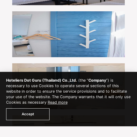
Hoteliers Dot Guru (Thailand) Co.,Ltd.
(the “
Company
”) is
necessary to use Cookies to operate several sections of this
website in order to ensure the service provisions and to facilitate
your use of the website. The Company warrants that it will only use
Cookies as necessary
Read more
Accept